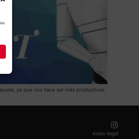
a
las
an ayuda, ya que nos hace ser más productivos
Aviso legal