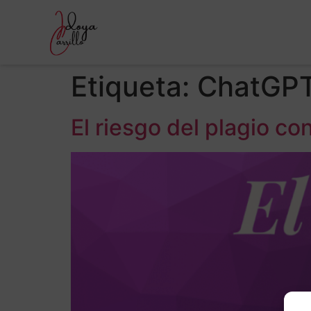
Etiqueta:
ChatGP
El riesgo del plagio c