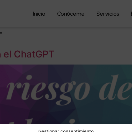
Inicio
Conóceme
Servicios
T
on el ChatGPT
Gestionar consentimiento