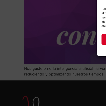
Par
alm
tec
ide
afe
Nos guste o no la inteligencia artificial ha 
reduciendo y optimizando nuestros tiempos.