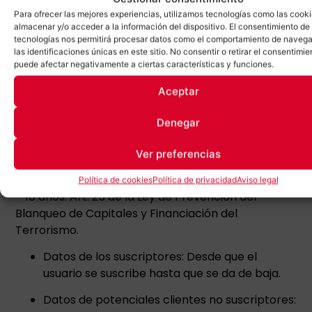
– 4 años: Ley sobre Infracciones y Sanciones en el
Para ofrecer las mejores experiencias, utilizamos tecnologías como las cook
almacenar y/o acceder a la información del dispositivo. El consentimiento de
Orden Social (obligaciones en materia de afiliación,
tecnologías nos permitirá procesar datos como el comportamiento de navega
altas, bajas, cotización, pago de salarios…); Arts. 66
las identificaciones únicas en este sitio. No consentir o retirar el consentimie
y ss. Ley General Tributaria (libros de
puede afectar negativamente a ciertas características y funciones.
contabilidad…).
Aceptar
– 5 años: Art. 1964 del Código Civil (acciones
Denegar
personales sin plazo especial).
– 6 años: Art. 30 del Código de Comercio (libros de
Ver preferencias
contabilidad, facturas…).
Política de cookies
Política de privacidad
Aviso legal
– 10 años: Art. 25 de la Ley de Prevención del
Blanqueo de Capitales y Financiación del
Terrorismo.
Datos de los suscriptores: Desde que el
usuario se suscribe hasta que se da de baja.
Datos de potenciales clientes no suscriptores: