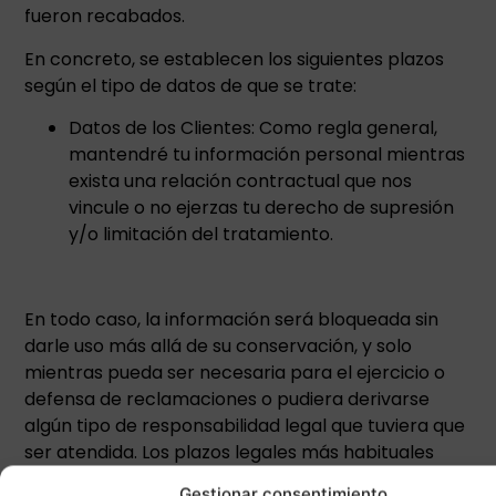
fueron recabados.
En concreto, se establecen los siguientes plazos
según el tipo de datos de que se trate:
Datos de los Clientes: Como regla general,
mantendré tu información personal mientras
exista una relación contractual que nos
vincule o no ejerzas tu derecho de supresión
y/o limitación del tratamiento.
En todo caso, la información será bloqueada sin
darle uso más allá de su conservación, y solo
mientras pueda ser necesaria para el ejercicio o
defensa de reclamaciones o pudiera derivarse
algún tipo de responsabilidad legal que tuviera que
ser atendida. Los plazos legales más habituales
son:
Gestionar consentimiento