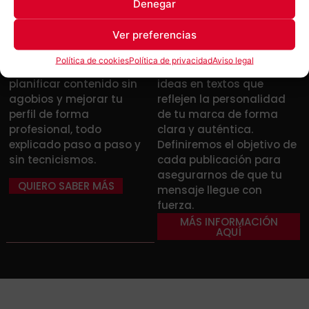
Denegar
tecnología se te hace
mundo y sientes que tus
bola y te cuesta usar
textos no logran conectar
Ver preferencias
Instagram para tu
con tu audiencia o no
negocio. Aprenderás a
transmiten lo que quieres,
Política de cookies
Política de privacidad
Aviso legal
publicar con estrategia,
te ayudo a convertir tus
planificar contenido sin
ideas en textos que
agobios y mejorar tu
reflejen la personalidad
perfil de forma
de tu marca de forma
profesional, todo
clara y auténtica.
explicado paso a paso y
Definiremos el objetivo de
sin tecnicismos.
cada publicación para
asegurarnos de que tu
QUIERO SABER MÁS
mensaje llegue con
fuerza.
MÁS INFORMACIÓN
AQUÍ