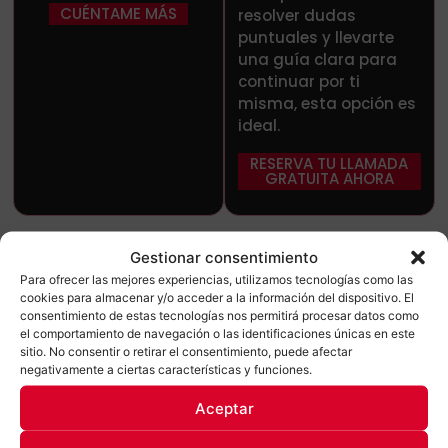
CUÉNTAME MÁS
resolver dudas
puntuales y llevarte
una guía clara para
continuar por ti
misma, esta opción es
ideal.
RESERVA TU LLAMADA
GRATUITA AHORA
Gestionar consentimiento
Para ofrecer las mejores experiencias, utilizamos tecnologías como las
cookies para almacenar y/o acceder a la información del dispositivo. El
consentimiento de estas tecnologías nos permitirá procesar datos como
el comportamiento de navegación o las identificaciones únicas en este
Instagram desde
Corrección y
sitio. No consentir o retirar el consentimiento, puede afectar
negativamente a ciertas características y funciones.
Cero, pero desde
optimización de
Aceptar
cero de verdad
textos
Este curso es para ti si la
Si escribir se te hace un