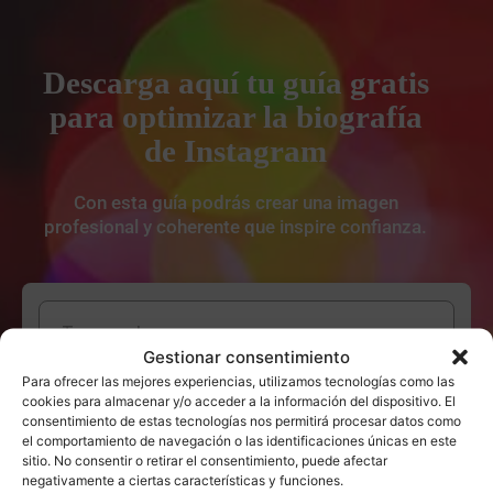
Descarga aquí tu guía gratis
para optimizar la biografía
de Instagram
Con esta guía podrás crear una imagen
profesional y coherente que inspire confianza.
Gestionar consentimiento
Para ofrecer las mejores experiencias, utilizamos tecnologías como las
cookies para almacenar y/o acceder a la información del dispositivo. El
consentimiento de estas tecnologías nos permitirá procesar datos como
el comportamiento de navegación o las identificaciones únicas en este
sitio. No consentir o retirar el consentimiento, puede afectar
negativamente a ciertas características y funciones.
He leído y acepto la
política de privacidad